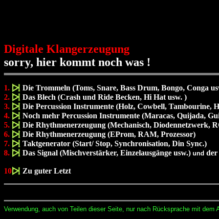
Digitale Klangerzeugung
sorry, hier kommt noch was !
1.
Die Trommeln (Toms, Snare, Bass Drum, Bongo, Conga us
2.
Das Blech (Crash und Ride Becken, Hi Hat usw. )
3.
.
Die Percussion Instrumente (Holz, Cowbell, Tambourine, 
4.
Noch mehr Percussion Instrumente (Maracas, Quijada, Gui
5.
Die Rhythmenerzeugung (Mechanisch, Diodennetzwerk, 
6.
Die Rhythmenerzeugung (EProm, RAM, Prozessor)
7.
Taktgenerator (Start/ Stop, Synchronisation, Din Sync.)
8.
Das Signal (Mischverstärker, Einzelausgänge usw.)
de
und
10
Zu guter Letzt
Verwendung, auch von Teilen dieser Seite, nur nach Rücksprache mit dem 