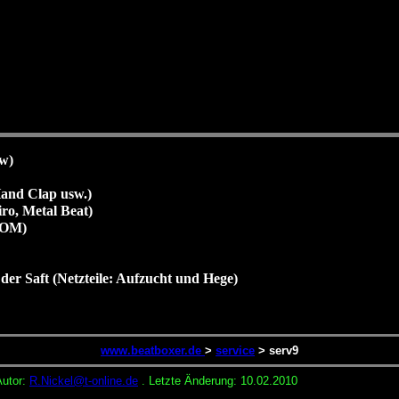
w)
Hand Clap usw.)
ro, Metal Beat)
ROM)
r
der Saft (Netzteile: Aufzucht und Hege)
www.beatboxer.de
>
service
> serv9
Autor:
R.Nickel@t-online.de
. Letzte Änderung:
10.02.2010