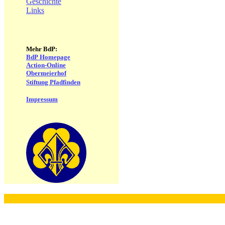
Geschichte
Links
Mehr BdP:
BdP Homepage
Action-Online
Obermeierhof
Stiftung Pfadfinden
Impressum